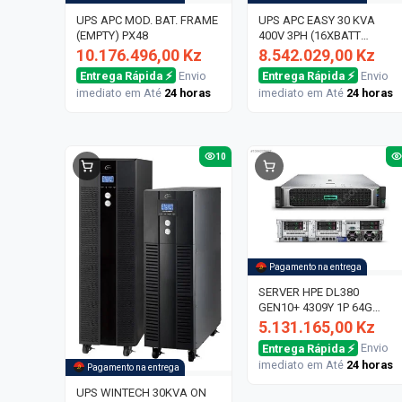
UPS APC MOD. BAT. FRAME
UPS APC EASY 30 KVA
(EMPTY) PX48
400V 3PH (16XBATT
E3SBTU)
10.176.496,00 Kz
8.542.029,00 Kz
Entrega Rápida ⚡
Envio
Entrega Rápida ⚡
Envio
imediato em Até
24 horas
imediato em Até
24 horas
10
Pagamento na entrega
SERVER HPE DL380
GEN10+ 4309Y 1P 64G
3X1.2TB SAS 10K SFF
5.131.165,00 Kz
800W FS PWR KIT
Entrega Rápida ⚡
Envio
imediato em Até
24 horas
Pagamento na entrega
UPS WINTECH 30KVA ON