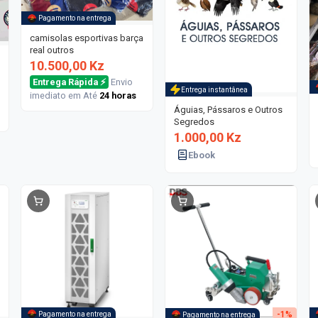
Pagamento na entrega
camisolas esportivas barça
real outros
10.500,00 Kz
Entrega Rápida ⚡
Envio
Entrega instantânea
imediato em Até
24 horas
Águias, Pássaros e Outros
Segredos
1.000,00 Kz
Ebook
-
1%
Pagamento na entrega
Pagamento na entrega