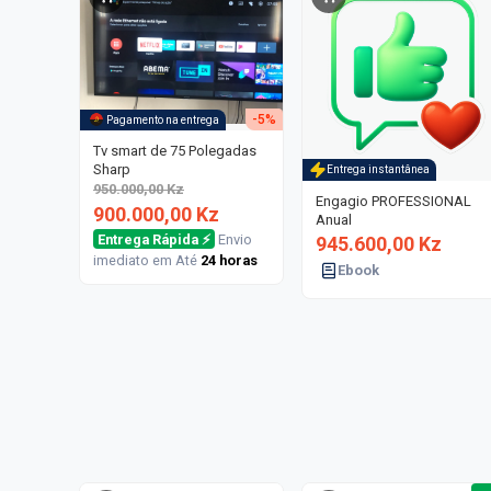
-
5%
Pagamento na entrega
Tv smart de 75 Polegadas
Sharp
Entrega instantânea
950.000,00 Kz
Engagio PROFESSIONAL
900.000,00 Kz
Anual
Entrega Rápida ⚡
Envio
945.600,00 Kz
imediato em Até
24 horas
Ebook