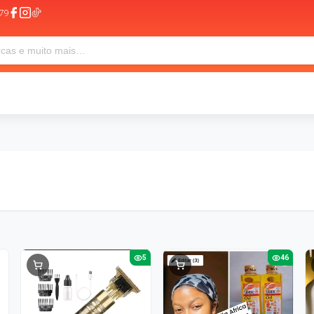
79
5
46