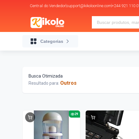
Central do Vendedor
support@kikoloonline.com
+244 921 110 0
Categorias
Busca Otimizada
Outros
Resultado para:
29