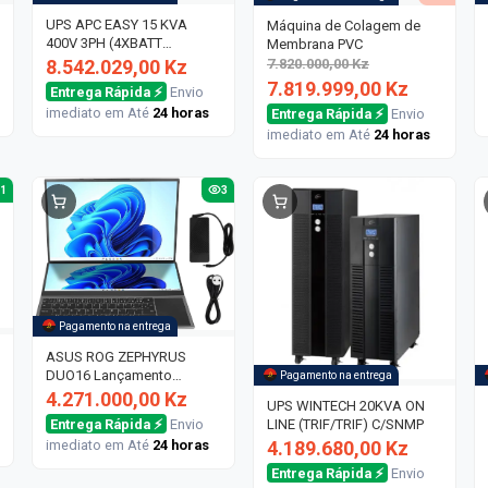
UPS APC EASY 15 KVA
Máquina de Colagem de
400V 3PH (4XBATT
Membrana PVC
E3SBTU)
8.542.029,00 Kz
7.820.000,00 Kz
7.819.999,00 Kz
Entrega Rápida ⚡
Envio
imediato em Até
24 horas
Entrega Rápida ⚡
Envio
imediato em Até
24 horas
1
3
Pagamento na entrega
ASUS ROG ZEPHYRUS
DUO16 Lançamento
Pagamento na entrega
WQXGA
4.271.000,00 Kz
UPS WINTECH 20KVA ON
LINE (TRIF/TRIF) C/SNMP
Entrega Rápida ⚡
Envio
4.189.680,00 Kz
imediato em Até
24 horas
Entrega Rápida ⚡
Envio