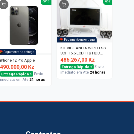
13
2
Pagamento na entrega
KIT VIGILANCIA WIRELESS
Pagamento na entrega
8CH 15.6 LCD 1TB HDD
4*C2019AN3M CAM WIFI
486.267,00 Kz
iPhone 12 Pro Apple
3MP
490.000,00 Kz
Entrega Rápida ⚡
Envio
imediato em Até
24 horas
Entrega Rápida ⚡
Envio
imediato em Até
24 horas