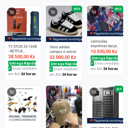
59
52
Pagamento na entrega
Pagamento na entrega
Pagamento na entrega
camisolas
esportivas barça
TV STICK 2G 16GB
Tenis adidas
real outros
10.500,00 Kz
- NETFLIX,
campus e outros
YOUTUBE, MY
38.500,00 Kz
23.000,00 Kz
Entrega Rápida
FAMILY ENTRE
Entrega Rápida
⚡
Envio imediato
Entrega Rápida
OUTROS
⚡
Envio imediato
em Até
24 horas
⚡
Envio imediato
APLICATIVOS
em Até
24 horas
em Até
24 horas
4
Pagamento na entrega