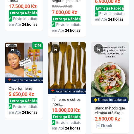
mesa
6.900,00 Kz
segurança para
laptop e outros
17.500,00 Kz
8.000,00 Kz
Entrega Rápida
dispositivos
7.000,00 Kz
Entrega Rápida
⚡
Envio imediato
⚡
Envio imediato
Entrega Rápida
em Até
24 horas
em Até
24 horas
⚡
Envio imediato
em Até
24 horas
46
Pagamento na entrega
Óleo Turmeric
Pagamento na entrega
5.650,00 Kz
Talheres e outros
Entrega instantânea
Entrega Rápida
intes
⚡
Envio imediato
único método que
Personalizados
10.000,00 Kz
em Até
24 horas
elimina até 5kg de
Entrega Rápida
gordura em 7 dias
2.500,00 Kz
⚡
Envio imediato
quando todos os
Ebook
outros falharam.
em Até
24 horas