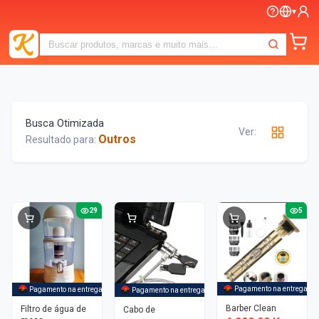
▾
Busca Otimizada
Ver:
Outros
Resultado para:
29
5
-
13%
Pagamento na entrega
Pagamento na entrega
Pagamento na entrega
Barber Clean
Filtro de água de
Cabo de