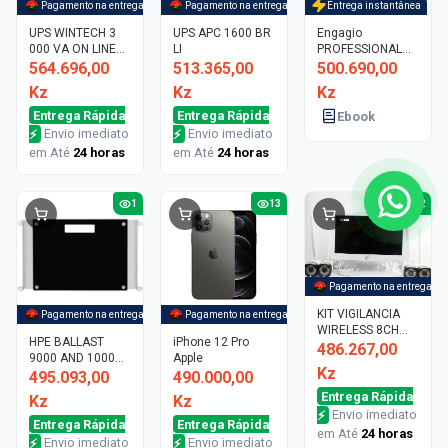
Entrega instantânea
Pagamento na entrega
Pagamento na entrega
UPS WINTECH 3
UPS APC 1600 BR
Engagio
000 VA ON LINE
LI
PROFESSIONAL
WITH SNMP
Semestral
564.696,00
513.365,00
500.690,00
Kz
Kz
Kz
Entrega Rápida
Entrega Rápida
Ebook
⚡
Envio imediato
⚡
Envio imediato
em Até
24 horas
em Até
24 horas
1
13
2
Pagamento na entrega
KIT VIGILANCIA
Pagamento na entrega
Pagamento na entrega
WIRELESS 8CH
HPE BALLAST
iPhone 12 Pro
15.6 LCD 1TB HDD
486.267,00
9000 AND 10000
Apple
4*C2019AN3M
Kz
RACK KIT
495.093,00
490.000,00
CAM WIFI 3MP
Entrega Rápida
Kz
Kz
⚡
Envio imediato
Entrega Rápida
Entrega Rápida
em Até
24 horas
⚡
Envio imediato
⚡
Envio imediato