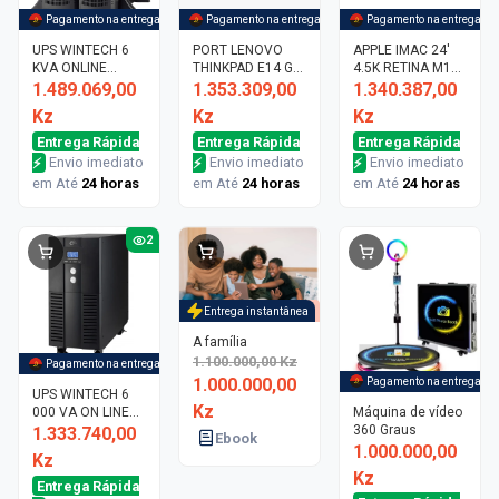
Pagamento na entrega
Pagamento na entrega
Pagamento na entrega
UPS WINTECH 6
PORT LENOVO
APPLE IMAC 24'
KVA ONLINE
THINKPAD E14 G5
4.5K RETINA M1
RM/TWR +
14.0' I7-13700H
8GB 256GB AZUL
1.489.069,00
1.353.309,00
1.340.387,00
BATT.PACK (2PCS)
WUXGA 16GB
Kz
Kz
Kz
512GB W11P
Entrega Rápida
Entrega Rápida
Entrega Rápida
⚡
Envio imediato
⚡
Envio imediato
⚡
Envio imediato
em Até
24 horas
em Até
24 horas
em Até
24 horas
2
-
9%
Entrega instantânea
A família
1.100.000,00 Kz
Pagamento na entrega
1.000.000,00
Pagamento na entrega
UPS WINTECH 6
Kz
Máquina de vídeo
000 VA ON LINE
360 Graus
C/SNMP
1.333.740,00
Ebook
1.000.000,00
Kz
Kz
Entrega Rápida