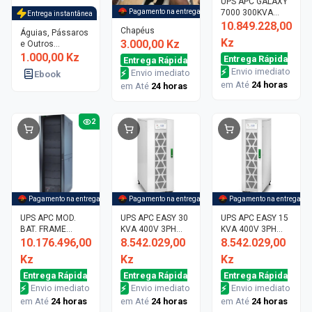
UPS APC GALAXY
Pagamento na entrega
7000 300KVA
Entrega instantânea
BATT BOX
10.849.228,00
Chapéus
Águias, Pássaros
Kz
3.000,00 Kz
e Outros
Segredos
1.000,00 Kz
Entrega Rápida
Entrega Rápida
⚡
Envio imediato
⚡
Envio imediato
Ebook
em Até
24 horas
em Até
24 horas
2
Pagamento na entrega
Pagamento na entrega
Pagamento na entrega
UPS APC MOD.
UPS APC EASY 30
UPS APC EASY 15
BAT. FRAME
KVA 400V 3PH
KVA 400V 3PH
(EMPTY) PX48
(16XBATT
(4XBATT E3SBTU)
10.176.496,00
8.542.029,00
8.542.029,00
E3SBTU)
Kz
Kz
Kz
Entrega Rápida
Entrega Rápida
Entrega Rápida
⚡
Envio imediato
⚡
Envio imediato
⚡
Envio imediato
em Até
24 horas
em Até
24 horas
em Até
24 horas