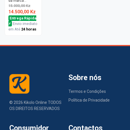
da marca
CONTROL 200 ml
15.000,00 Kz
14.500,00 Kz
Entrega Rápida
⚡
Envio imediato
em Até
24 horas
Sobre nós
Termos e Condições
Política de Privacidade
©
2026
Kikolo Online TODOS
OS DIREITOS RESERVADOS
Consumidor
Contactos