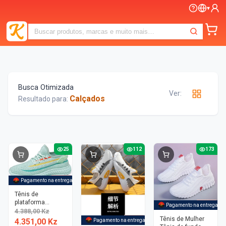
▾
Busca Otimizada
Ver:
Calçados
Resultado para:
25
112
173
-
37%
Pagamento na entrega
Tênis de
plataforma
-
20%
Pagamento na entrega
feminino ANYHUG
4.388,00 Kz
Tênis de corrida
Tênis de Mulher
-
20%
4.351,00 Kz
Pagamento na entrega