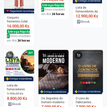
Entrega instantânea
Entrega Rápida
Lista de
⚡
Envio imediato
fornecedores da
Pagamento na entrega
em Até
24 horas
China 🇨🇳
12.900,00 Kz
Conjunto
Femenino Colete
Ebook
com Calça Risca
16.000,00 Kz
de Giz
Entrega Rápida
⚡
Envio imediato
em Até
24 horas
3
-
11%
Entrega instantânea
Lista de
fornecedores
Entrega instantânea
Entrega instantânea
9.900,00 Kz
8.800,00 Kz
O Livro de
Os Segredos do
Fabricantes
homem moderno
Ebook
verificados
7.000,00 Kz
7.000,00 Kz