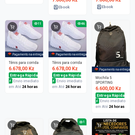
Ebook
Ebook
11
46
Pagamento na entrega
Pagamento na entrega
Tênis para corrida
Tênis para corrida
6.678,00 Kz
6.678,00 Kz
Pagamento na entrega
Entrega Rápida
Entrega Rápida
Mochila 5
⚡
Envio imediato
⚡
Envio imediato
SPORTING
em Até
24 horas
em Até
24 horas
6.600,00 Kz
Entrega Rápida
⚡
Envio imediato
em Até
24 horas
1