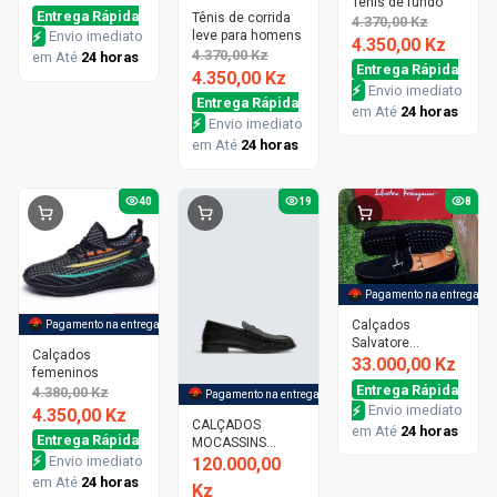
leve
Tênis de fundo
Entrega Rápida
Tênis de corrida
4.370,00 Kz
leve para homens
⚡
Envio imediato
4.350,00 Kz
4.370,00 Kz
em Até
24 horas
Entrega Rápida
4.350,00 Kz
⚡
Envio imediato
Entrega Rápida
em Até
24 horas
⚡
Envio imediato
em Até
24 horas
40
19
8
Pagamento na entrega
-
30%
Calçados
Pagamento na entrega
Salvatore
Calçados
Ferragamo
33.000,00 Kz
femeninos
Entrega Rápida
4.380,00 Kz
Pagamento na entrega
⚡
Envio imediato
4.350,00 Kz
CALÇADOS
em Até
24 horas
Entrega Rápida
MOCASSINS
FORMAIS
⚡
Envio imediato
120.000,00
em Até
24 horas
Kz