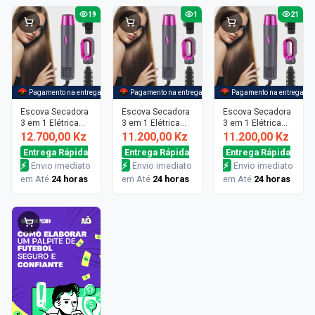
19
1
21
Pagamento na entrega
Pagamento na entrega
Pagamento na entrega
Escova Secadora
Escova Secadora
Escova Secadora
3 em 1 Elétrica
3 em 1 Elétrica
3 em 1 Elétrica
Secador de
Secador de
Secador de
12.700,00 Kz
11.200,00 Kz
11.200,00 Kz
Cabelo
Cabelo
Cabelo
Entrega Rápida
Entrega Rápida
Entrega Rápida
Aquecimento
Aquecimento
Aquecimento
⚡
Envio imediato
⚡
Envio imediato
⚡
Envio imediato
Quente Pente
Quente Pente KKA
Quente Pente..
em Até
24 horas
em Até
24 horas
em Até
24 horas