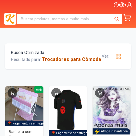
▾
Busca Otimizada
Ver:
Trocadores para Cômoda
Resultado para:
6
-
2%
Pagamento na entrega
Banheira com
Entrega instantânea
Pagamento na entrega