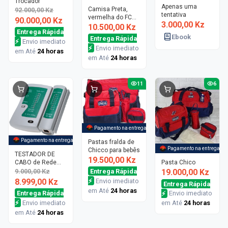
Trocador
Apenas uma
Camisa Preta,
92.000,00 Kz
tentativa
vermelha do FC
90.000,00 Kz
3.000,00 Kz
Barcelona -
10.500,00 Kz
Entrega Rápida
Edição Especial
Ebook
Entrega Rápida
⚡
Envio imediato
Nike
⚡
Envio imediato
em Até
24 horas
em Até
24 horas
11
6
Pagamento na entrega
-
1%
Pagamento na entrega
Pastas fralda de
Pagamento na entrega
Chicco para bebês
TESTADOR DE
19.500,00 Kz
CABO de Rede
Pasta Chico
RJ45/RJ11
9.000,00 Kz
Entrega Rápida
19.000,00 Kz
8.999,00 Kz
⚡
Envio imediato
Entrega Rápida
em Até
24 horas
Entrega Rápida
⚡
Envio imediato
⚡
Envio imediato
em Até
24 horas
em Até
24 horas