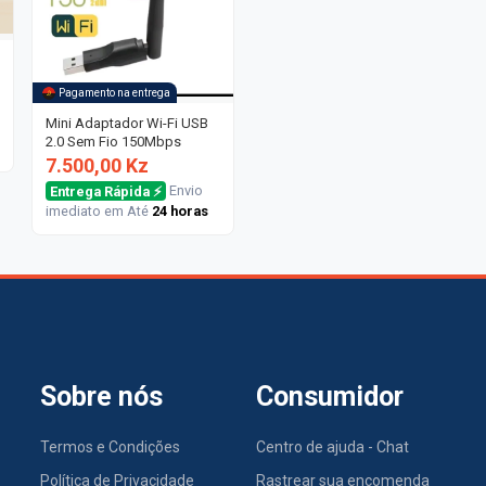
Pagamento na entrega
Mini Adaptador Wi-Fi USB
2.0 Sem Fio 150Mbps
7.500,00 Kz
Entrega Rápida ⚡
Envio
imediato em Até
24 horas
Sobre nós
Consumidor
Termos e Condições
Centro de ajuda - Chat
Política de Privacidade
Rastrear sua encomenda