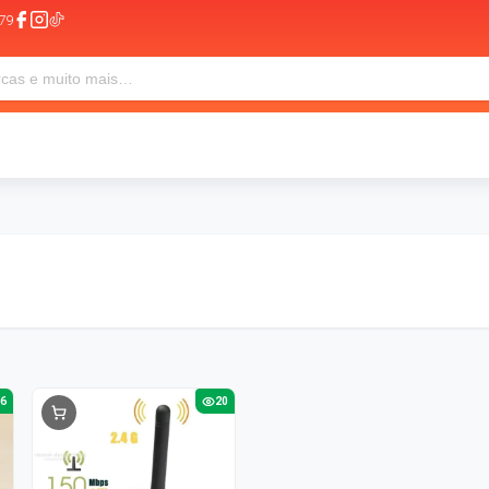
79
46
20