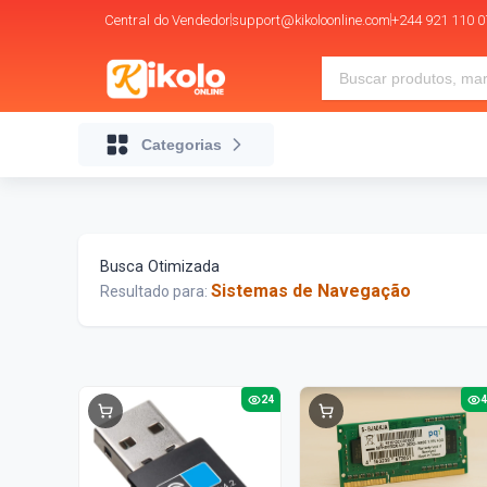
Central do Vendedor
support@kikoloonline.com
+244 921 110 0
Categorias
Busca Otimizada
Sistemas de Navegação
Resultado para:
24