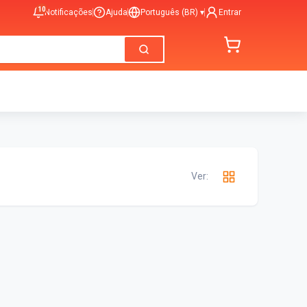
10
Notificações
Ajuda
Português (BR)
▾
Entrar
Ver: