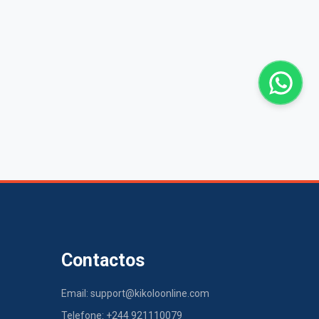
Contactos
Email: support@kikoloonline.com
Telefone: +244 921110079