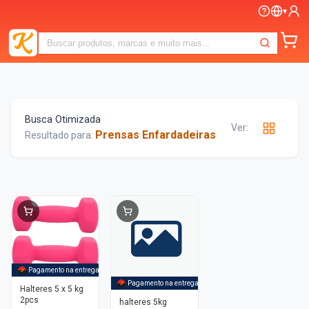
▾
Busca Otimizada
Ver:
Prensas Enfardadeiras
Resultado para:
Pagamento na entrega
Pagamento na entrega
Halteres 5 x 5 kg
2pcs
halteres 5kg