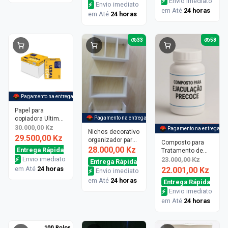
⚡
Envio imediato
⚡
Envio imediato
em Até
24 horas
em Até
24 horas
33
58
-
2%
Pagamento na entrega
Papel para
Pagamento na entrega
copiadora Ultima
Copy A4
30.000,00 Kz
-
4%
Pagamento na entrega
Nichos decorativo
29.500,00 Kz
organizador para
Composto para
banheiro.
28.000,00 Kz
Entrega Rápida
Tratamento de
ejaculação
⚡
Envio imediato
23.000,00 Kz
Entrega Rápida
Precoce
em Até
24 horas
22.001,00 Kz
⚡
Envio imediato
em Até
24 horas
Entrega Rápida
⚡
Envio imediato
em Até
24 horas