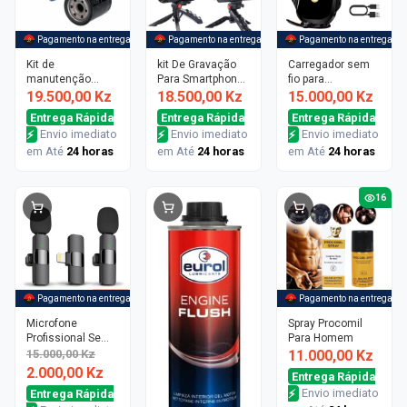
Pagamento na entrega
Pagamento na entrega
Pagamento na entrega
Kit de
kit De Gravação
Carregador sem
manutenção
Para Smartphone
fio para
preventiva para
Para Criador De
Automoveis,
19.500,00 Kz
18.500,00 Kz
15.000,00 Kz
Suzuki S-Presso
Conteúdo
[Sensor
Entrega Rápida
Entrega Rápida
Entrega Rápida
eletromagnético] ,
⚡
Envio imediato
⚡
Envio imediato
⚡
Envio imediato
Carregador
em Até
24 horas
em Até
24 horas
em Até
24 horas
Universal sem fio
para Iphone e
Android
16
-
87%
Pagamento na entrega
Pagamento na entrega
Microfone
Spray Procomil
Profissional Sem
Para Homem
Fio Lavalier
15.000,00 Kz
11.000,00 Kz
Compatível com
2.000,00 Kz
Entrega Rápida
Telefones
Entrega Rápida
⚡
Envio imediato
iPhone/Android,