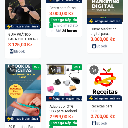
Pagamento na entrega
Cesto para fritos
3.000,00 Kz
Entrega Rápida
Entrega instantânea
⚡
Envio imediato
Entrega instantânea
Curso Marketing
em Até
24 horas
digital para
GUIA PRÁTICO
iniciantes
3.000,00 Kz
PARA YOUTUBERS
3.125,00 Kz
Ebook
Ebook
2
31
Entrega instantânea
Pagamento na entrega
Receitas para
Adaptador OTG
secar
USB para Android
2.700,00 Kz
2.999,00 Kz
-
17%
Entrega instantânea
Entrega Rápida
Ebook
20 Receitas Para