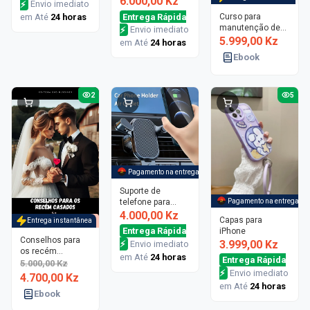
6.000,00 Kz
⚡
Envio imediato
Entrega Rápida
Curso para
em Até
24 horas
manutenção de
⚡
Envio imediato
telefone
5.999,00 Kz
em Até
24 horas
Ebook
2
5
Pagamento na entrega
Suporte de
Pagamento na entrega
telefone para
carro
4.000,00 Kz
Capas para
-
6%
Entrega instantânea
Entrega Rápida
iPhone
Conselhos para
3.999,00 Kz
⚡
Envio imediato
os recém
em Até
24 horas
Entrega Rápida
casados
5.000,00 Kz
⚡
Envio imediato
4.700,00 Kz
em Até
24 horas
Ebook