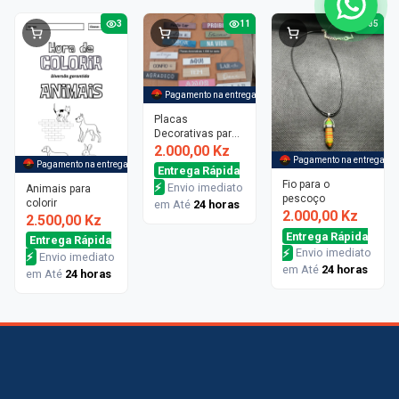
3
11
85
Pagamento na entrega
Placas
Decorativas para
Casa
2.000,00 Kz
Pagamento na entrega
Pagamento na entrega
Entrega Rápida
Fio para o
⚡
Envio imediato
Animais para
pescoço
colorir
em Até
24 horas
2.000,00 Kz
2.500,00 Kz
Entrega Rápida
Entrega Rápida
⚡
Envio imediato
⚡
Envio imediato
em Até
24 horas
em Até
24 horas