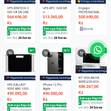
Entrega instantânea
Pagamento na entrega
Pagamento na entrega
UPS WINTECH 3
UPS APC 1600 BR
Engagio
000 VA ON LINE
LI
PROFESSIONAL
WITH SNMP
Semestral
564.696,00
513.365,00
500.690,00
Kz
Kz
Kz
Entrega Rápida
Entrega Rápida
Ebook
⚡
Envio imediato
⚡
Envio imediato
em Até
24 horas
em Até
24 horas
1
13
2
Pagamento na entrega
KIT VIGILANCIA
Pagamento na entrega
Pagamento na entrega
WIRELESS 8CH
HPE BALLAST
iPhone 12 Pro
15.6 LCD 1TB HDD
486.267,00
9000 AND 10000
Apple
4*C2019AN3M
Kz
RACK KIT
495.093,00
490.000,00
CAM WIFI 3MP
Entrega Rápida
Kz
Kz
⚡
Envio imediato
Entrega Rápida
Entrega Rápida
em Até
24 horas
⚡
Envio imediato
⚡
Envio imediato