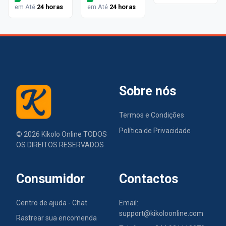
em Até
24 horas
em Até
24 horas
Sobre nós
Termos e Condições
Política de Privacidade
©
2026
Kikolo Online TODOS
OS DIREITOS RESERVADOS
Consumidor
Contactos
Centro de ajuda - Chat
Email:
support@kikoloonline.com
Rastrear sua encomenda