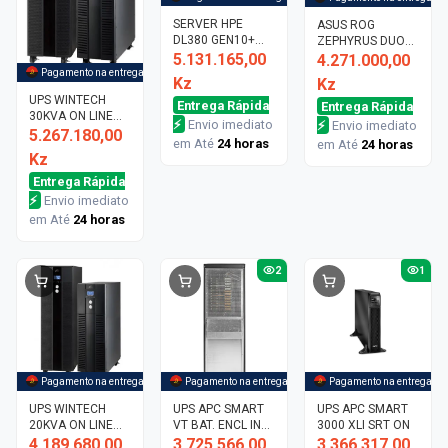
SERVER HPE
ASUS ROG
DL380 GEN10+
ZEPHYRUS DUO16
4309Y 1P 64G
Lançamento
5.131.165,00
4.271.000,00
3X1.2TB SAS 10K
WQXGA
Pagamento na entrega
Kz
Kz
SFF 800W FS PWR
UPS WINTECH
KIT
Entrega Rápida
Entrega Rápida
30KVA ON LINE
⚡
Envio imediato
⚡
Envio imediato
(TRIF/TRIF)
5.267.180,00
em Até
24 horas
em Até
24 horas
Kz
Entrega Rápida
⚡
Envio imediato
em Até
24 horas
2
1
Pagamento na entrega
Pagamento na entrega
Pagamento na entrega
UPS WINTECH
UPS APC SMART
UPS APC SMART
20KVA ON LINE
VT BAT. ENCL INC
3000 XLI SRT ON
(TRIF/TRIF)
6 BAT
4.189.680,00
3.725.566,00
3.366.317,00