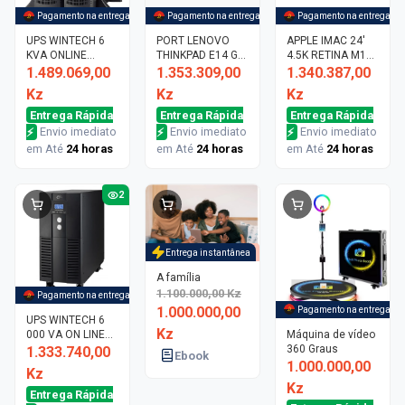
Pagamento na entrega
Pagamento na entrega
Pagamento na entrega
UPS WINTECH 6
PORT LENOVO
APPLE IMAC 24'
KVA ONLINE
THINKPAD E14 G5
4.5K RETINA M1
RM/TWR +
14.0' I7-13700H
8GB 256GB AZUL
1.489.069,00
1.353.309,00
1.340.387,00
BATT.PACK (2PCS)
WUXGA 16GB
Kz
Kz
Kz
512GB W11P
Entrega Rápida
Entrega Rápida
Entrega Rápida
⚡
Envio imediato
⚡
Envio imediato
⚡
Envio imediato
em Até
24 horas
em Até
24 horas
em Até
24 horas
2
-
9%
Entrega instantânea
A família
1.100.000,00 Kz
Pagamento na entrega
1.000.000,00
Pagamento na entrega
UPS WINTECH 6
Kz
Máquina de vídeo
000 VA ON LINE
360 Graus
C/SNMP
1.333.740,00
Ebook
1.000.000,00
Kz
Kz
Entrega Rápida