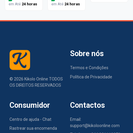
em Até
24 horas
em Até
24 horas
Sobre nós
Termos e Condições
Política de Privacidade
©
2026
Kikolo Online TODOS
OS DIREITOS RESERVADOS
Consumidor
Contactos
Centro de ajuda - Chat
Email:
support@kikoloonline.com
Rastrear sua encomenda