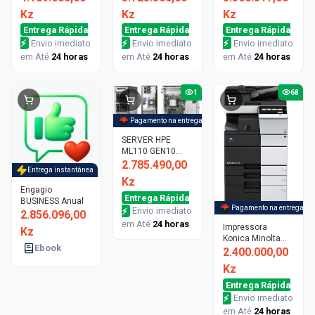
C/SNMP
Kz
Kz
Kz
Entrega Rápida
Entrega Rápida
Entrega Rápida
⚡
Envio imediato
⚡
Envio imediato
⚡
Envio imediato
em Até
24 horas
em Até
24 horas
em Até
24 horas
1
68
Pagamento na entrega
SERVER HPE
ML110 GEN10
4208 1P 16G 8SFF
2.785.490,00
Entrega instantânea
E208i 2 x 1.2TB
Kz
10K 800W
Engagio
Entrega Rápida
BUSINESS Anual
Pagamento na entrega
⚡
Envio imediato
2.856.096,00
em Até
24 horas
Impressora
Kz
Konica Minolta
Ebook
Multifuncional
2.400.000,00
Bizhub C458
Kz
Entrega Rápida
⚡
Envio imediato
em Até
24 horas