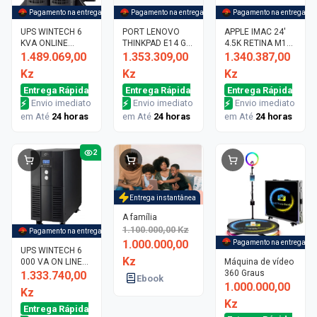
Pagamento na entrega
Pagamento na entrega
Pagamento na entrega
UPS WINTECH 6
PORT LENOVO
APPLE IMAC 24'
KVA ONLINE
THINKPAD E14 G5
4.5K RETINA M1
RM/TWR +
14.0' I7-13700H
8GB 256GB AZUL
1.489.069,00
1.353.309,00
1.340.387,00
BATT.PACK (2PCS)
WUXGA 16GB
Kz
Kz
Kz
512GB W11P
Entrega Rápida
Entrega Rápida
Entrega Rápida
⚡
Envio imediato
⚡
Envio imediato
⚡
Envio imediato
em Até
24 horas
em Até
24 horas
em Até
24 horas
2
-
9%
Entrega instantânea
A família
1.100.000,00 Kz
Pagamento na entrega
1.000.000,00
Pagamento na entrega
UPS WINTECH 6
Kz
Máquina de vídeo
000 VA ON LINE
360 Graus
C/SNMP
1.333.740,00
Ebook
1.000.000,00
Kz
Kz
Entrega Rápida