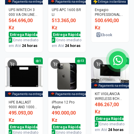
Entrega instantânea
Pagamento na entrega
Pagamento na entrega
UPS WINTECH 3
UPS APC 1600 BR
Engagio
000 VA ON LINE
LI
PROFESSIONAL
WITH SNMP
Semestral
564.696,00
513.365,00
500.690,00
Kz
Kz
Kz
Entrega Rápida
Entrega Rápida
Ebook
⚡
Envio imediato
⚡
Envio imediato
em Até
24 horas
em Até
24 horas
1
13
2
Pagamento na entrega
KIT VIGILANCIA
Pagamento na entrega
Pagamento na entrega
WIRELESS 8CH
HPE BALLAST
iPhone 12 Pro
15.6 LCD 1TB HDD
486.267,00
9000 AND 10000
Apple
4*C2019AN3M
Kz
RACK KIT
495.093,00
490.000,00
CAM WIFI 3MP
Entrega Rápida
Kz
Kz
⚡
Envio imediato
Entrega Rápida
Entrega Rápida
em Até
24 horas
⚡
Envio imediato
⚡
Envio imediato