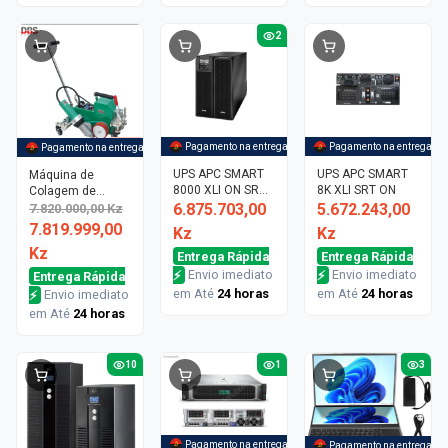
2
-
1%
Pagamento na entrega
Pagamento na entrega
Pagamento na entrega
UPS APC SMART
UPS APC SMART
Máquina de
8000 XLI ON SRT
8K XLI SRT ON
Colagem de
RANGE
Membrana PVC
6.875.703,00
5.672.243,00
7.820.000,00 Kz
7.819.999,00
Kz
Kz
Kz
Entrega Rápida
Entrega Rápida
⚡
Envio imediato
⚡
Envio imediato
Entrega Rápida
em Até
24 horas
em Até
24 horas
⚡
Envio imediato
em Até
24 horas
10
1
3
Pagamento na entrega
Pagamento na entrega