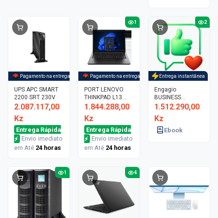
1
2
Entrega instantânea
Pagamento na entrega
Pagamento na entrega
UPS APC SMART
PORT LENOVO
Engagio
2200 SRT 230V
THINKPAD L13
BUSINESS
YOGA G4 13.3'
Semestral
2.087.117,00
1.844.288,00
1.512.290,00
WUXGA I7-1365U
Kz
Kz
Kz
16GB 1TB SSD
W11P
Entrega Rápida
Entrega Rápida
Ebook
⚡
Envio imediato
⚡
Envio imediato
em Até
24 horas
em Até
24 horas
1
4