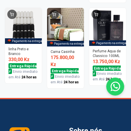
Pagamento na entrega
Pagamento na entrega
Pagamento na entrega
linha Preto e
Perfume Aqua de
Cama Casinha
Branco
Classico- 100ML
175.800,00
330,00 Kz
13.750,00 Kz
Kz
Entrega Rápida
Entrega Rápida
Entrega Rápida
⚡
Envio imediato
⚡
Envio imediato
⚡
Envio imediato
em Até
24 horas
em Até
24 horas
em Até
24 horas
Sobre nós