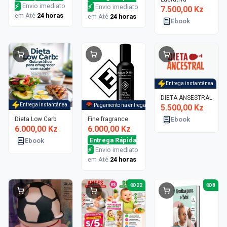
⚡
Envio imediato
⚡
Envio imediato
7.500,00 Kz
em Até
24 horas
em Até
24 horas
Ebook
Entrega instantânea
DIETA ANSESTRAL
Entrega instantânea
Pagamento na entrega
5.500,00 Kz
Dieta Low Carb
Fine fragrance
Ebook
6.000,00 Kz
6.000,00 Kz
Entrega Rápida
Ebook
⚡
Envio imediato
em Até
24 horas
22
8