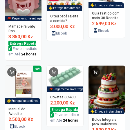
Entrega instantânea
Entrega instantânea
Guia Pratico com
O teu bebé rejeita
mais 30 Receitas
Pagamento na entrega
a comida?
para Bebés
2.599,00 Kz
3.000,00 Kz
Mamadeira Baby
Ebook
Ron
Ebook
3.850,00 Kz
Entrega Rápida
⚡
Envio imediato
em Até
24 horas
9
Pagamento na entrega
Covetes SC-403
Entrega instantânea
2.200,00 Kz
Manual do
Entrega Rápida
Entrega instantânea
Avicultor
⚡
Envio imediato
2.500,00 Kz
Bolos Integrais
em Até
24 horas
para Diabéticos –
Ebook
Receitas
1.800,00 Kz