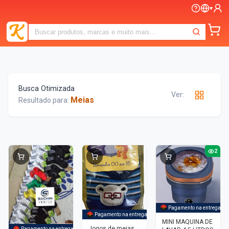
▾
Busca Otimizada
Ver:
Meias
Resultado para:
2
Pagamento na entrega
Pagamento na entrega
MINI MAQUINA DE
-
1%
Jogos de meias
Pagamento na entrega