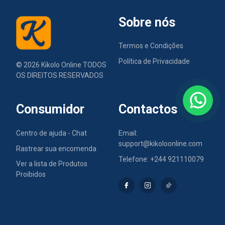
Sobre nós
Termos e Condições
Política de Privacidade
©
2026
Kikolo Online TODOS
OS DIREITOS RESERVADOS
Consumidor
Contactos
Centro de ajuda - Chat
Email:
support@kikoloonline.com
Rastrear sua encomenda
Telefone: +244 921110079
Ver a lista de Produtos
Proibidos