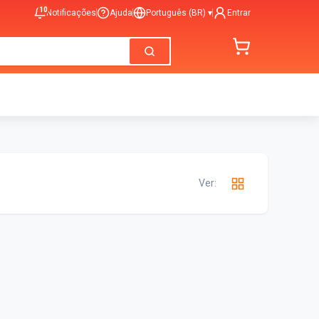
10
Notificações
Ajuda
Português (BR)
▾
Entrar
Ver: