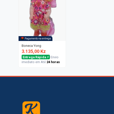
Pagamento na entrega
Boneca Yong
3.135,00 Kz
Entrega Rápida ⚡
Envio
imediato em Até
24 horas