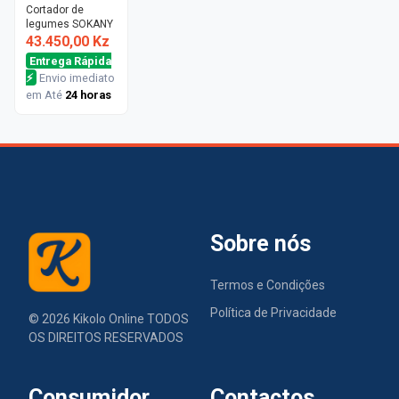
Cortador de
legumes SOKANY
43.450,00 Kz
Entrega Rápida
⚡
Envio imediato
em Até
24 horas
Sobre nós
Termos e Condições
Política de Privacidade
©
2026
Kikolo Online TODOS
OS DIREITOS RESERVADOS
Consumidor
Contactos