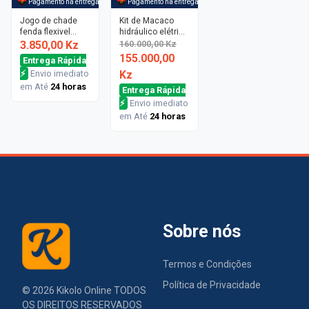
-
3%
Pagamento na entrega
Pagamento na entrega
Jogo de chade
Kit de Macaco
fenda flexivel
hidráulico elétrico
10pontas
12V
3.850,00 Kz
160.000,00 Kz
155.000,00
Entrega Rápida
⚡
Envio imediato
Kz
em Até
24 horas
Entrega Rápida
⚡
Envio imediato
em Até
24 horas
Sobre nós
Termos e Condições
Política de Privacidade
©
2026
Kikolo Online TODOS
OS DIREITOS RESERVADOS