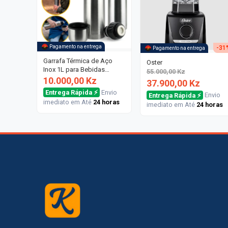
Pagamento na entrega
-
31
Pagamento na entrega
Garrafa Térmica de Aço
Oster
Inox 1L para Bebidas
55.000,00 Kz
Quentes e Frias
10.000,00 Kz
37.900,00 Kz
Entrega Rápida ⚡
Envio
Entrega Rápida ⚡
Envio
imediato em Até
24 horas
imediato em Até
24 horas