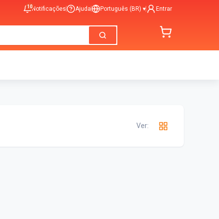
10
Notificações
Ajuda
Português (BR)
▾
Entrar
Ver: