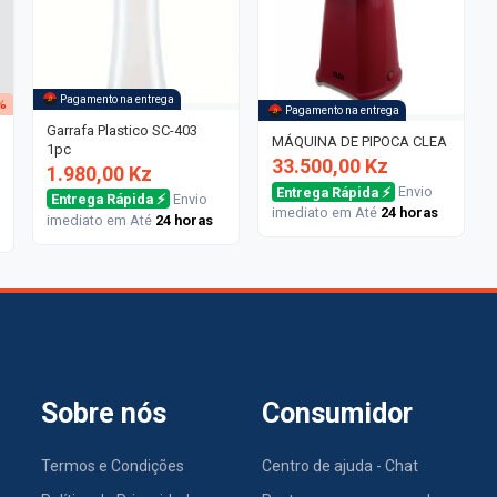
Pagamento na entrega
%
Pagamento na entrega
Garrafa Plastico SC-403
MÁQUINA DE PIPOCA CLEA
1pc
33.500,00 Kz
1.980,00 Kz
Entrega Rápida ⚡
Envio
Entrega Rápida ⚡
Envio
imediato em Até
24 horas
imediato em Até
24 horas
Sobre nós
Consumidor
Termos e Condições
Centro de ajuda - Chat