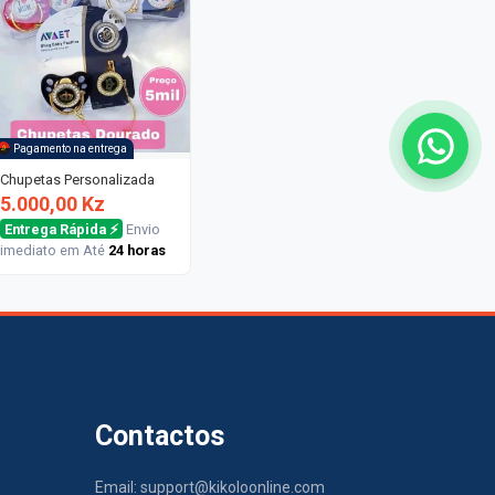
Pagamento na entrega
Chupetas Personalizada
5.000,00 Kz
Entrega Rápida ⚡
Envio
imediato em Até
24 horas
Contactos
Email: support@kikoloonline.com