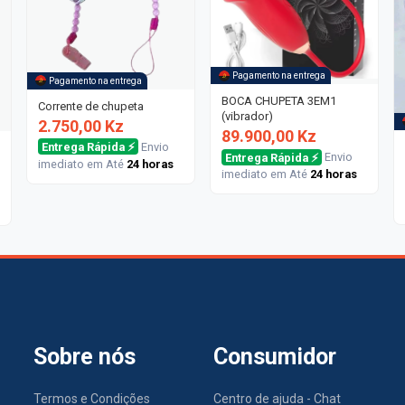
Pagamento na entrega
Pagamento na entrega
BOCA CHUPETA 3EM1
Corrente de chupeta
(vibrador)
2.750,00 Kz
89.900,00 Kz
Entrega Rápida ⚡
Envio
Entrega Rápida ⚡
Envio
imediato em Até
24 horas
imediato em Até
24 horas
Sobre nós
Consumidor
Termos e Condições
Centro de ajuda - Chat