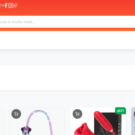
79
31