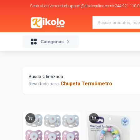
Central do Vendedor
support@kikoloonline.com
+244 921 110 0
Categorias
Busca Otimizada
Chupeta Termômetro
Resultado para: