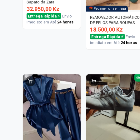
Sapato da Zara
32.950,00 Kz
Pagamento na entrega
Entrega Rápida ⚡
Envio
REMOVEDOR AUTOMÁTICO
imediato em Até
24 horas
DE PELOS PARA ROUPAS
18.500,00 Kz
Entrega Rápida ⚡
Envio
imediato em Até
24 horas