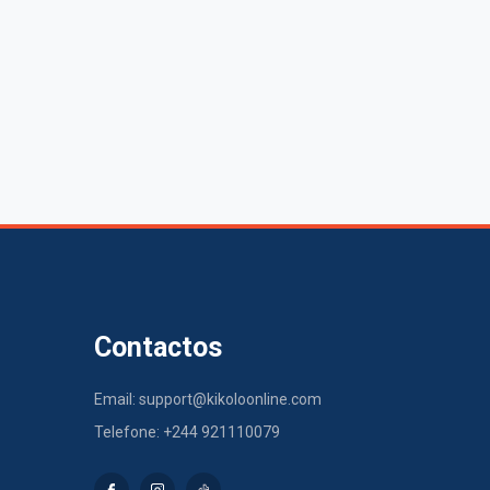
Contactos
Email: support@kikoloonline.com
Telefone: +244 921110079