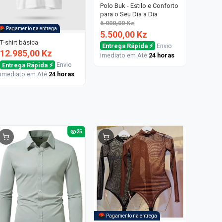
Polo Buk - Estilo e Conforto
para o Seu Dia a Dia
6.000,00 Kz
Pagamento na entrega
5.500,00 Kz
T-shirt básica
Entrega Rápida ⚡
Envio
12.985,00 Kz
imediato em Até
24 horas
Entrega Rápida ⚡
Envio
imediato em Até
24 horas
25
Pagamento na entrega