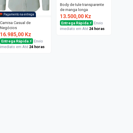
Body de tule transparente
de manga longa
Pagamento na entrega
13.500,00 Kz
Camisa Casual de
Entrega Rápida ⚡
Envio
Negócios
imediato em Até
24 horas
16.985,00 Kz
Entrega Rápida ⚡
Envio
imediato em Até
24 horas