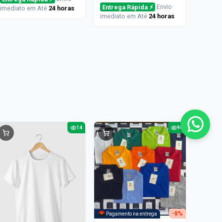
Entrega Rápida ⚡
Envio
imediato em Até
24 horas
imediato em Até
24 horas
14
90
-
8%
Pagamento na entrega