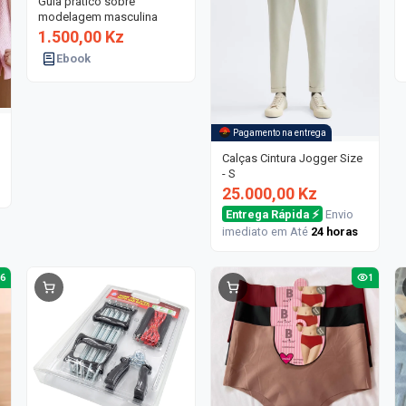
Guia prático sobre
modelagem masculina
1.500,00 Kz
Ebook
Pagamento na entrega
Calças Cintura Jogger Size
- S
25.000,00 Kz
Entrega Rápida ⚡
Envio
imediato em Até
24 horas
16
1