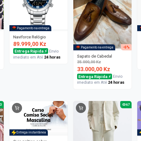
Pagamento na entrega
Naviforce Relógio
89.999,00 Kz
-
6%
Pagamento na entrega
Entrega Rápida ⚡
Envio
Sapato de Cabedal
imediato em Até
24 horas
35.000,00 Kz
33.000,00 Kz
Entrega Rápida ⚡
Envio
imediato em Até
24 horas
23
67
Entrega instantânea