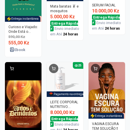
SERUM FACIAL
Mata baratas 🪳 e
10.000,00 Kz
mosquitos
5.000,00 Kz
Entrega Rápida
-
35%
Entrega instantânea
⚡
Envio imediato
Entrega Rápida
Curioso e Viajado:
em Até
24 horas
⚡
Envio imediato
Onde Está o
em Até
24 horas
Dinheiro?
590,00 Kz
555,00 Kz
Ebook
25
Pagamento na entrega
LEITE CORPORAL
NUTRITIVO
(BOMBA)
8.000,00 Kz
-
10%
Entrega instantânea
Entrega Rápida
VAGINA ESCURA
⚡
Envio imediato
TEM SOLUÇÃO ❗
em Até
24 horas