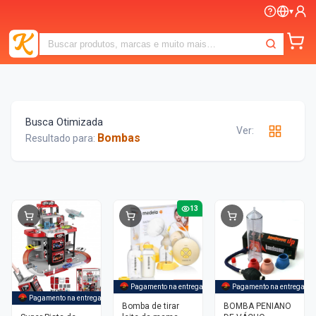
▾
Busca Otimizada
Ver:
Bombas
Resultado para:
13
-
14%
-
7%
Pagamento na entrega
Pagamento na entrega
Pagamento na entrega
Bomba de tirar
BOMBA PENIANO