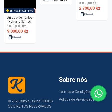
3.000,00 Kz
2.700,00 Kz
-
10%
Entrega instantânea
Ebook
Anjos e demônios
- Hernane Santos
10.000,00 Kz
9.000,00 Kz
Ebook
Sobre nós
Termos e Condições
Política de Privacidade
©
2026
Kikolo Online TODOS
OS DIREITOS RESERVADOS