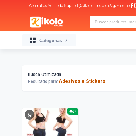
Central do Vendedor
support@kikoloonline.com
Siga-nos no
Categorias
Busca Otimizada
Adesivos e Stickers
Resultado para:
54