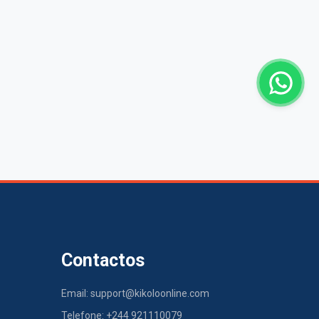
Contactos
Email: support@kikoloonline.com
Telefone: +244 921110079