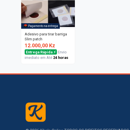
Pagamento na entrega
Adesivo para tirar barriga
Slim patch
12.000,00 Kz
Entrega Rápida ⚡
Envio
imediato em Até
24 horas