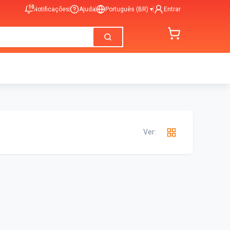
10
Notificações
Ajuda
Português (BR)
▾
Entrar
Ver: