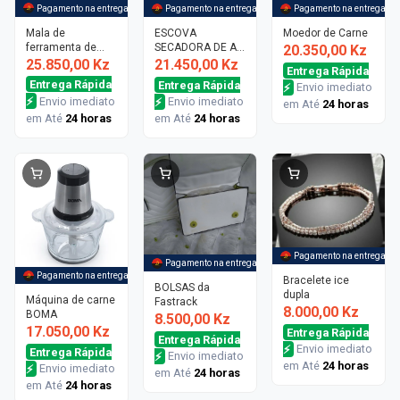
Pagamento na entrega
Pagamento na entrega
Pagamento na entrega
Mala de
ESCOVA
Moedor de Carne
ferramenta de
SECADORA DE AR
20.350,00 Kz
29pc
​​QUENTE
25.850,00 Kz
21.450,00 Kz
Entrega Rápida
BABYLISS 220V
Entrega Rápida
Entrega Rápida
⚡
Envio imediato
⚡
Envio imediato
⚡
Envio imediato
em Até
24 horas
em Até
24 horas
em Até
24 horas
Pagamento na entrega
Pagamento na entrega
Pagamento na entrega
Bracelete ice
BOLSAS da
dupla
Máquina de carne
Fastrack
8.000,00 Kz
BOMA
8.500,00 Kz
17.050,00 Kz
Entrega Rápida
Entrega Rápida
⚡
Envio imediato
Entrega Rápida
⚡
Envio imediato
em Até
24 horas
⚡
Envio imediato
em Até
24 horas
em Até
24 horas