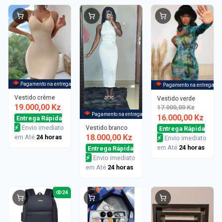
Pagamento na entrega
-
6%
Pagamento na entrega
Vestido crème
Vestido verde
19.000,00 Kz
17.000,00 Kz
Pagamento na entrega
16.000,00 Kz
Entrega Rápida
⚡
Envio imediato
Vestido branco
Entrega Rápida
18.000,00 Kz
em Até
24 horas
⚡
Envio imediato
em Até
24 horas
Entrega Rápida
⚡
Envio imediato
em Até
24 horas
24