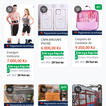
1
Pagamento na entrega
Pagamento na entrega
Conjunto de
CAPA MAGSAFE
Cuidados de
IPHONE
Pagamento na entrega
Saúde para Bebês
9.350,00 Kz
15PROMAX
6.000,00 Kz
– Kit
Energym
Entrega Rápida
Entrega Rápida
trimtronic
⚡
Envio imediato
⚡
Envio imediato
7.000,00 Kz
em Até
24 horas
em Até
24 horas
Entrega Rápida
⚡
Envio imediato
em Até
24 horas
69
Pagamento na entrega
Pagamento na entrega