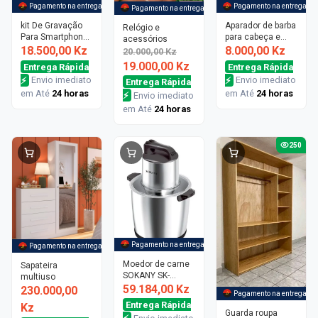
Pagamento na entrega
Pagamento na entrega
-
5%
Pagamento na entrega
kit De Gravação
Aparador de barba
Relógio e
Para Smartphone
para cabeça e
acessórios
Para Criador De
corpo - máquina
18.500,00 Kz
8.000,00 Kz
20.000,00 Kz
Conteúdo
para cortar e
19.000,00 Kz
Entrega Rápida
Entrega Rápida
aparar cabelos
⚡
Envio imediato
⚡
Envio imediato
Entrega Rápida
com acessórios
em Até
24 horas
em Até
24 horas
DSP -Professional
⚡
Envio imediato
em Até
24 horas
250
Pagamento na entrega
Pagamento na entrega
Moedor de carne
Sapateira
SOKANY SK-
multiuso
666666
59.184,00 Kz
230.000,00
Pagamento na entrega
Entrega Rápida
Kz
Guarda roupa