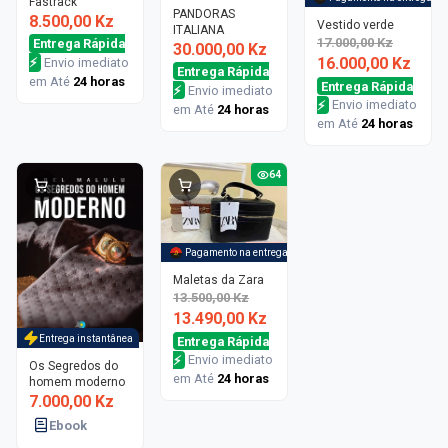
Fastrack
PANDORAS
8.500,00 Kz
Vestido verde
ITALIANA
17.000,00 Kz
Entrega Rápida
30.000,00 Kz
16.000,00 Kz
⚡
Envio imediato
Entrega Rápida
em Até
24 horas
Entrega Rápida
⚡
Envio imediato
⚡
Envio imediato
em Até
24 horas
em Até
24 horas
64
-
10%
Pagamento na entrega
Maletas da Zara
13.500,00 Kz
13.490,00 Kz
Entrega instantânea
Entrega Rápida
⚡
Envio imediato
Os Segredos do
em Até
24 horas
homem moderno
7.000,00 Kz
Ebook