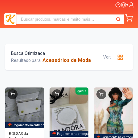
▾
Busca Otimizada
Ver:
Acessórios de Moda
Resultado para:
218
Pagamento na entrega
BOLSAS da
Pagamento na entrega
-
6%
Pagamento na entrega